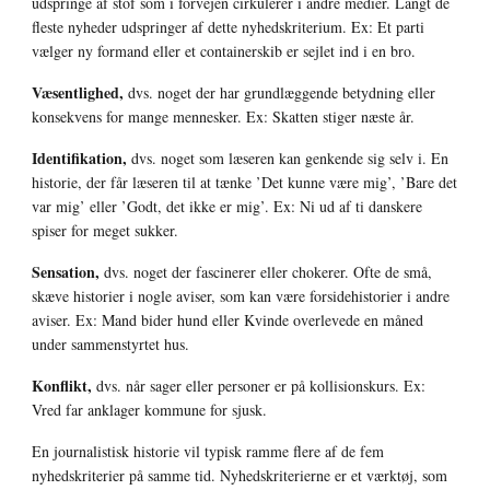
udspringe af stof som i forvejen cirkulerer i andre medier. Langt de 
fleste nyheder udspringer af dette nyhedskriterium. Ex: Et parti 
vælger ny formand eller et containerskib er sejlet ind i en bro.
Væsentlighed,
 dvs. noget der har grundlæggende betydning eller 
konsekvens for mange mennesker. Ex: Skatten stiger næste år.
Identifikation, 
dvs. noget som læseren kan genkende sig selv i. En 
historie, der får læseren til at tænke ’Det kunne være mig’, ’Bare det 
var mig’ eller ’Godt, det ikke er mig’. Ex: Ni ud af ti danskere 
spiser for meget sukker.
Sensation,
 dvs. noget der fascinerer eller chokerer. Ofte de små, 
skæve historier i nogle aviser, som kan være forsidehistorier i andre 
aviser. Ex: Mand bider hund eller Kvinde overlevede en måned 
under sammenstyrtet hus.
Konflikt,
 dvs. når sager eller personer er på kollisionskurs. Ex: 
Vred far anklager kommune for sjusk. 
En journalistisk historie vil typisk ramme flere af de fem 
nyhedskriterier på samme tid. Nyhedskriterierne er et værktøj, som 