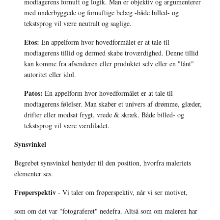
modtagerens fornuft og logik. Man er objektiv og argumenterer 
med underbyggede og fornuftige belæg -både billed- og 
tekstsprog vil være neutralt og saglige.
Etos:
 En appelform hvor hovedformålet er at tale til 
modtagerens tillid og dermed skabe troværdighed. Denne tillid 
kan komme fra afsenderen eller produktet selv eller en "lånt" 
autoritet eller idol.
Patos:
 En appelform hvor hovedformålet er at tale til 
modtagerens følelser. Man skaber et univers af drømme, glæder, 
drifter eller modsat frygt, vrede & skræk. Både billed- og 
tekstsprog vil være værdiladet.
Synsvinkel 
Begrebet synsvinkel hentyder til den position, hvorfra maleriets 
elementer ses. 
Frøperspektiv
 - Vi taler om frøperspektiv, når vi ser motivet, 
som om det var "fotograferet" nedefra. Altså som om maleren har 