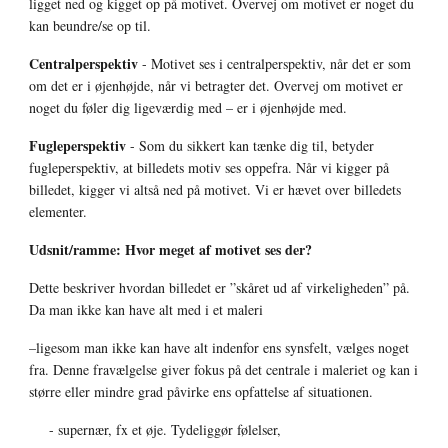
ligget ned og kigget op på motivet. Overvej om motivet er noget du 
kan beundre/se op til. 
Centralperspektiv
 - Motivet ses i centralperspektiv, når det er som 
om det er i øjenhøjde, når vi betragter det. Overvej om motivet er 
noget du føler dig ligeværdig med – er i øjenhøjde med. 
Fugleperspektiv
 - Som du sikkert kan tænke dig til, betyder 
fugleperspektiv, at billedets motiv ses oppefra. Når vi kigger på 
billedet, kigger vi altså ned på motivet. Vi er hævet over billedets 
elementer. 
Udsnit/ramme: Hvor meget af motivet ses der? 
Dette beskriver hvordan billedet er ”skåret ud af virkeligheden” på. 
Da man ikke kan have alt med i et maleri 
–ligesom man ikke kan have alt indenfor ens synsfelt, vælges noget 
fra. Denne fravælgelse giver fokus på det centrale i maleriet og kan i 
større eller mindre grad påvirke ens opfattelse af situationen. 
- supernær, fx et øje. Tydeliggør følelser, 