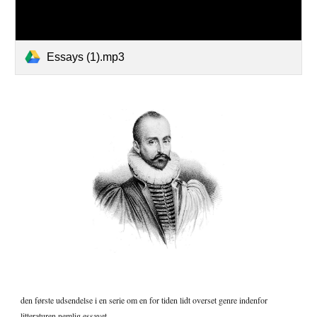
Essays (1).mp3
den første udsendelse i en serie om en for tiden lidt overset genre indenfor 
litteraturen nemlig essayet. 